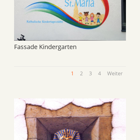
Fassade Kindergarten
1
2
3
4
Weiter