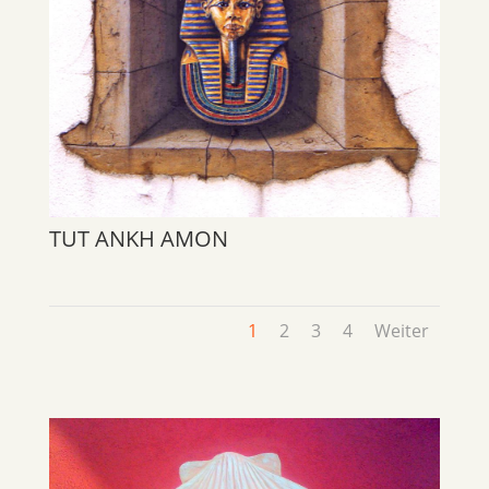
TUT ANKH AMON
1
2
3
4
Weiter